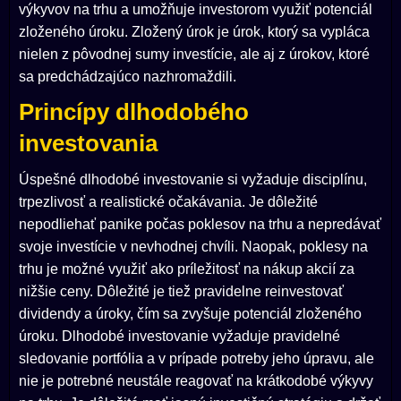
výkyvov na trhu a umožňuje investorom využiť potenciál
zloženého úroku. Zložený úrok je úrok, ktorý sa vypláca
nielen z pôvodnej sumy investície, ale aj z úrokov, ktoré
sa predchádzajúco nazhromaždili.
Princípy dlhodobého
investovania
Úspešné dlhodobé investovanie si vyžaduje disciplínu,
trpezlivosť a realistické očakávania. Je dôležité
nepodliehať panike počas poklesov na trhu a nepredávať
svoje investície v nevhodnej chvíli. Naopak, poklesy na
trhu je možné využiť ako príležitosť na nákup akcií za
nižšie ceny. Dôležité je tiež pravidelne reinvestovať
dividendy a úroky, čím sa zvyšuje potenciál zloženého
úroku. Dlhodobé investovanie vyžaduje pravidelné
sledovanie portfólia a v prípade potreby jeho úpravu, ale
nie je potrebné neustále reagovať na krátkodobé výkyvy