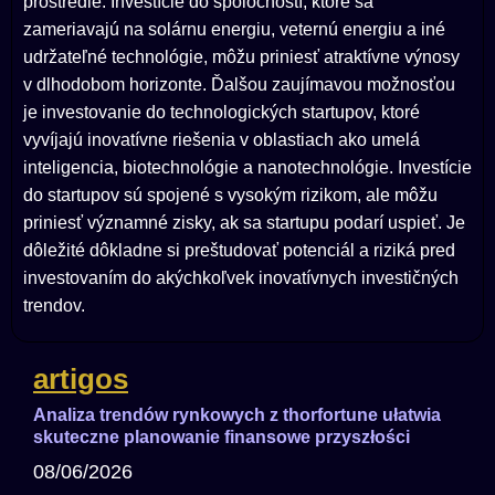
prostredie. Investície do spoločností, ktoré sa
zameriavajú na solárnu energiu, veternú energiu a iné
udržateľné technológie, môžu priniesť atraktívne výnosy
v dlhodobom horizonte. Ďalšou zaujímavou možnosťou
je investovanie do technologických startupov, ktoré
vyvíjajú inovatívne riešenia v oblastiach ako umelá
inteligencia, biotechnológie a nanotechnológie. Investície
do startupov sú spojené s vysokým rizikom, ale môžu
priniesť významné zisky, ak sa startupu podarí uspieť. Je
dôležité dôkladne si preštudovať potenciál a riziká pred
investovaním do akýchkoľvek inovatívnych investičných
trendov.
artigos
Analiza trendów rynkowych z thorfortune ułatwia
skuteczne planowanie finansowe przyszłości
08/06/2026