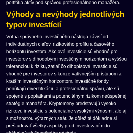
portfólia aktív pod správou profesionálneho manažéra.
Výhody a nevýhody jednotlivých
typov investícií
Voľba správneho investičného nástroja závisí od
individuálnych cieľov, rizikového profilu a časového
horizontu investora. Akciové investície sú vhodné pre
investorov s dlhodobým investičným horizontom a vyššou
toleranciou k riziku, zatiaľ čo dlhopisové investície sú
vhodné pre investorov s konzervatívnejším prístupom a
kratším investičným horizontom. Investičné fondy
ponúkajú diverzifikáciu a profesionálnu správu, ale sú
spojené s poplatkami a potenciálnym rizikom neúspešnej
stratégie manažéra. Kryptomeny predstavujú vysoko
rizikovú investíciu s potenciálne vysokými výnosmi, ale aj
s možnosťou výrazných strát. Je dôležité dôkladne si
preštudovať všetky aspekty pred investovaním do