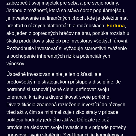
zabezpečiť svoj majetok pre seba a pre svoje rodiny.
Jednou z možností, ktorá sa stáva čoraz populárnejšou,
je investovanie na finančných trhoch, kde je dôležité mať
prehľad o rôznych platformách a možnostiach.
Fortuna
,
ako jeden z popredných hráčov na trhu, ponúka rozsiahlu
škálu produktov a služieb pre investorov všetkých úrovní.
Rozhodnutie investovať si vyžaduje starostlivé zváženie
a pochopenie inherentných rizík a potenciálnych
výnosov.
Úspešné investovanie nie je len o šťastí, ale
predovšetkým o strategickom prístupe a disciplíne. Je
potrebné si stanoviť jasné ciele, definovať svoju
toleranciu k riziku a diverzifikovať svoje portfólio.
Diverzifikácia znamená rozloženie investícií do rôznych
tried aktív, čím sa minimalizuje riziko straty v prípade
poklesu hodnoty jedného aktíva. Dôležité je tiež
pravidelne sledovať svoje investície a v prípade potreby
upravovať svoju stratégiu. Svet financií je komplexný a