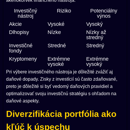
akéhokoľvek finančného nástroja.
Investičný
Riziko
Potenciálny
nástroj
výnos
Akcie
Vysoké
Vysoký
Dlhopisy
Nízke
Nízky až
stredný
Investičné
Stredné
Stredný
fondy
Kryptomeny
Extrémne
Extrémne
vysoké
vysoký
Pri výbere investičného nástroja je dôležité zvážiť aj
daňové dopady. Zisky z investícií sú často zdaňované,
preto je dôležité si byť vedomý daňových pravidiel a
optimalizovať svoju investičnú stratégiu s ohľadom na
daňové aspekty.
Diverzifikácia portfólia ako
kľúč k úspechu