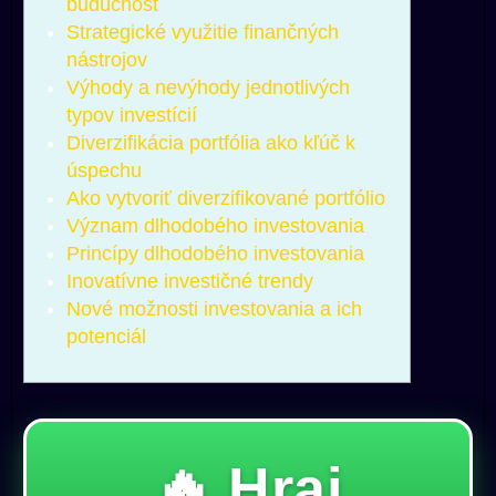
budúcnosť
Strategické využitie finančných
nástrojov
Výhody a nevýhody jednotlivých
typov investícií
Diverzifikácia portfólia ako kľúč k
úspechu
Ako vytvoriť diverzifikované portfólio
Význam dlhodobého investovania
Princípy dlhodobého investovania
Inovatívne investičné trendy
Nové možnosti investovania a ich
potenciál
🔥 Hraj