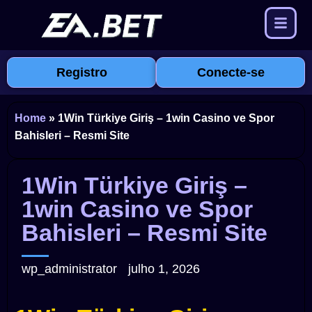
Registro
Conecte-se
Home
»
1Win Türkiye Giriş – 1win Casino ve Spor
Bahisleri – Resmi Site
1Win Türkiye Giriş –
1win Casino ve Spor
Bahisleri – Resmi Site
wp_administrator
julho 1, 2026