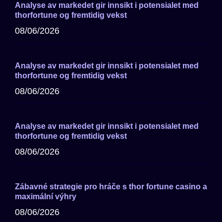
Analyse av markedet gir innsikt i potensialet med
thorfortune og fremtidig vekst
08/06/2026
Analyse av markedet gir innsikt i potensialet med
thorfortune og fremtidig vekst
08/06/2026
Analyse av markedet gir innsikt i potensialet med
thorfortune og fremtidig vekst
08/06/2026
Zábavné strategie pro hráče s thor fortune casino a
maximální výhry
08/06/2026