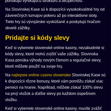
ponúkajú vynikajúcu štruktúru a bezpečnosť.
Na Slovinskej Kasе sú k dispozícii vysokokvalitné hry od
záverečných turnajov pokeru až po interaktívne sloty.
Tieto hry sú vývojárske vyskúšané a poskytujú hračom
skvelé zážitky.
Pridajte si kódy slevy
Keď si vyberiete slovenské online kasiny, nezabudnite si
kódy slevy, ktoré mohú zvýšiť vaše zážitky. Slovinska
Kasa ponúka výhody novým členom a regulačné slevy,
ktoré môžete použiť na svoje hry.
Na
najlepsie online casino slovensko
Slovinskej Kasе sú
k dispozícii rôzne bonusy, ktoré vám pomôžu získať viac
peniezi na hranie. Napríklad, môžete získať 100% slevu
na prvý vložok a ďalšie slevy po každom úspešnom
vložku.
Keď si vyberiete slovenské online kasiny, musíte zvážiť