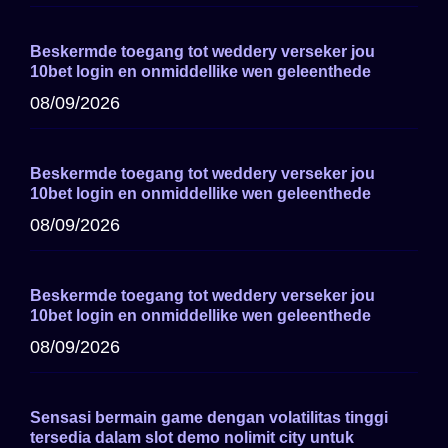
Beskermde toegang tot weddery verseker jou
10bet login en onmiddellike wen geleenthede
08/09/2026
Beskermde toegang tot weddery verseker jou
10bet login en onmiddellike wen geleenthede
08/09/2026
Beskermde toegang tot weddery verseker jou
10bet login en onmiddellike wen geleenthede
08/09/2026
Sensasi bermain game dengan volatilitas tinggi
tersedia dalam slot demo nolimit city untuk