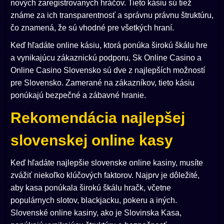
nových zaregistrovanych hráčov. Tieto kásiu sú tiež
známe za ich transparentnosť a správnu právnu štruktúru,
čo znamená, že sú vhodné pre všetkých hraní.
Keď hľadáte online kásiu, ktorá ponúka širokú škálu hre
a vynikajúcu zákaznickú podporu, Sk Online Casino a
Online Casino Slovensko sú dve z najlepších možností
pre Slovensko. Zamerané na zákazníkov, tieto kásiu
ponúkajú bezpečné a zábavné hranie.
Rekomendácia najlepšej
slovenskej online kasy
Keď hľadáte najlepšie slovenske online kasiny, musíte
zvážiť niekoľko klúčových faktorov. Najprv je dôležité,
aby kasa ponúkala širokú škálu hračk, včetne
populárnych slotov, blackjacku, pokeru a iných.
Slovenské online kasiny, ako je Slovinska Kasa,