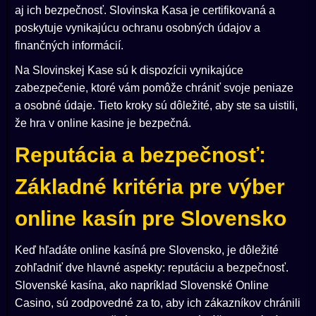
aj ich bezpečnosť. Slovinska Kasa je certifikovaná a
poskytuje vynikajúcu ochranu osobných údajov a
finančných informácií.
Na Slovinskej Kasе sú k dispozícii vynikajúce
zabezpečenie, ktoré vám pomôže chrániť svoje peniaze
a osobné údaje. Tieto kroky sú dôležité, aby ste sa uistili,
že hra v online kasine je bezpečná.
Reputácia a bezpečnosť:
Základné kritéria pre výber
online kasín pre Slovensko
Keď hľadáte online kasíná pre Slovensko, je dôležité
zohľadniť dve hlavné aspekty: reputáciu a bezpečnosť.
Slovenské kasína, ako napríklad Slovenské Online
Casino, sú zodpovedné za to, aby ich zákazníkov chránili