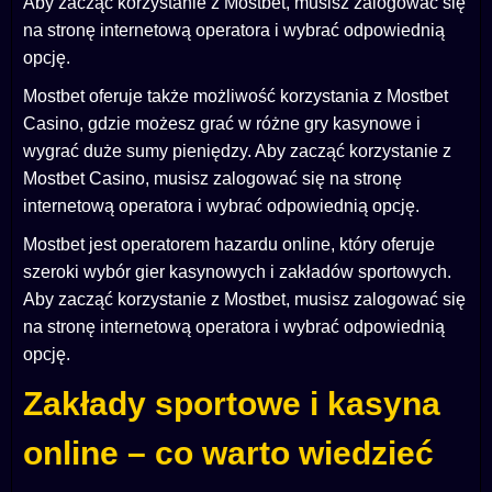
Aby zacząć korzystanie z Mostbet, musisz zalogować się
na stronę internetową operatora i wybrać odpowiednią
opcję.
Mostbet oferuje także możliwość korzystania z Mostbet
Casino, gdzie możesz grać w różne gry kasynowe i
wygrać duże sumy pieniędzy. Aby zacząć korzystanie z
Mostbet Casino, musisz zalogować się na stronę
internetową operatora i wybrać odpowiednią opcję.
Mostbet jest operatorem hazardu online, który oferuje
szeroki wybór gier kasynowych i zakładów sportowych.
Aby zacząć korzystanie z Mostbet, musisz zalogować się
na stronę internetową operatora i wybrać odpowiednią
opcję.
Zakłady sportowe i kasyna
online – co warto wiedzieć