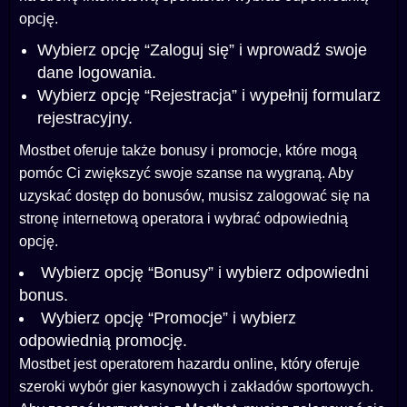
opcję.
Wybierz opcję “Zaloguj się” i wprowadź swoje
dane logowania.
Wybierz opcję “Rejestracja” i wypełnij formularz
rejestracyjny.
Mostbet oferuje także bonusy i promocje, które mogą
pomóc Ci zwiększyć swoje szanse na wygraną. Aby
uzyskać dostęp do bonusów, musisz zalogować się na
stronę internetową operatora i wybrać odpowiednią
opcję.
Wybierz opcję “Bonusy” i wybierz odpowiedni
bonus.
Wybierz opcję “Promocje” i wybierz
odpowiednią promocję.
Mostbet jest operatorem hazardu online, który oferuje
szeroki wybór gier kasynowych i zakładów sportowych.