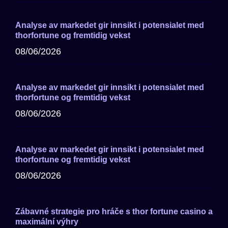
Analyse av markedet gir innsikt i potensialet med
thorfortune og fremtidig vekst
08/06/2026
Analyse av markedet gir innsikt i potensialet med
thorfortune og fremtidig vekst
08/06/2026
Analyse av markedet gir innsikt i potensialet med
thorfortune og fremtidig vekst
08/06/2026
Zábavné strategie pro hráče s thor fortune casino a
maximální výhry