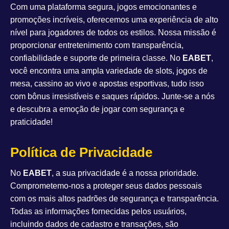
Com uma plataforma segura, jogos emocionantes e
promoções incríveis, oferecemos uma experiência de alto
nível para jogadores de todos os estilos. Nossa missão é
proporcionar entretenimento com transparência,
confiabilidade e suporte de primeira classe. No
EABET
,
você encontra uma ampla variedade de slots, jogos de
mesa, cassino ao vivo e apostas esportivas, tudo isso
com bônus irresistíveis e saques rápidos. Junte-se a nós
e descubra a emoção de jogar com segurança e
praticidade!
Política de Privacidade
No
EABET
, a sua privacidade é a nossa prioridade.
Comprometemo-nos a proteger seus dados pessoais
com os mais altos padrões de segurança e transparência.
Todas as informações fornecidas pelos usuários,
incluindo dados de cadastro e transações, são