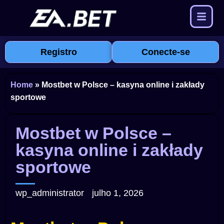
Registro
Conecte-se
Home
»
Mostbet w Polsce – kasyna online i zakłady
sportowe
Mostbet w Polsce –
kasyna online i zakłady
sportowe
wp_administrator
julho 1, 2026