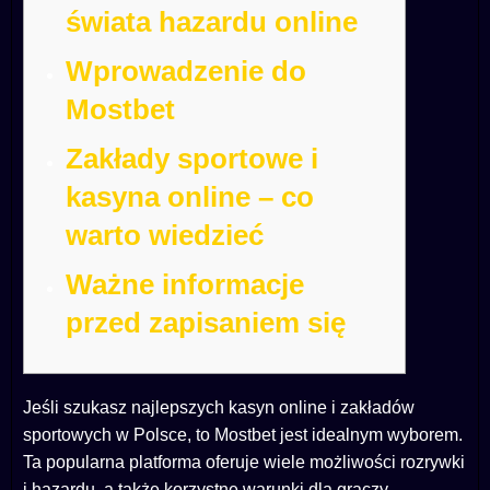
świata hazardu online
Wprowadzenie do
Mostbet
Zakłady sportowe i
kasyna online – co
warto wiedzieć
Ważne informacje
przed zapisaniem się
Jeśli szukasz najlepszych kasyn online i zakładów
sportowych w Polsce, to Mostbet jest idealnym wyborem.
Ta popularna platforma oferuje wiele możliwości rozrywki
i hazardu, a także korzystne warunki dla graczy.