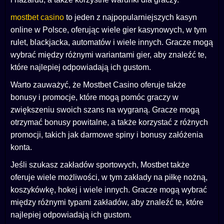
mostbet casino
to jeden z najpopularniejszych kasyn
online w Polsce, oferując wiele gier kasynowych, w tym
rulet, blackjacka, automatów i wiele innych. Gracze mogą
wybrać między różnymi wariantami gier, aby znaleźć te,
które najlepiej odpowiadają ich gustom.
Warto zauważyć, że Mostbet Casino oferuje także
bonusy i promocje, które mogą pomóc graczy w
zwiększeniu swoich szans na wygraną. Gracze mogą
otrzymać bonusy powitalne, a także korzystać z różnych
promocji, takich jak darmowe spiny i bonusy załóżenia
konta.
Jeśli szukasz zakładów sportowych, Mostbet także
oferuje wiele możliwości, w tym zakłady na piłkę nożną,
koszykówkę, hokej i wiele innych. Gracze mogą wybrać
między różnymi typami zakładów, aby znaleźć te, które
najlepiej odpowiadają ich gustom.