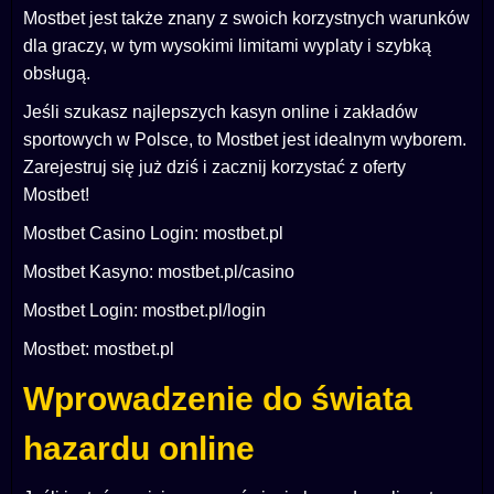
Mostbet jest także znany z swoich korzystnych warunków
dla graczy, w tym wysokimi limitami wyplaty i szybką
obsługą.
Jeśli szukasz najlepszych kasyn online i zakładów
sportowych w Polsce, to Mostbet jest idealnym wyborem.
Zarejestruj się już dziś i zacznij korzystać z oferty
Mostbet!
Mostbet Casino Login: mostbet.pl
Mostbet Kasyno: mostbet.pl/casino
Mostbet Login: mostbet.pl/login
Mostbet: mostbet.pl
Wprowadzenie do świata
hazardu online