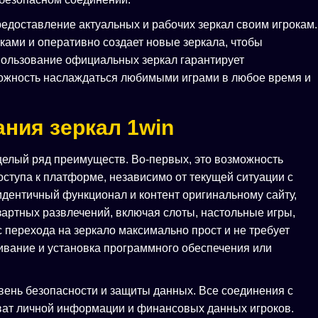
предоставление актуальных и рабочих зеркал своим игрокам.
ками и оперативно создает новые зеркала, чтобы
пользование официальных зеркал гарантирует
можность наслаждаться любимыми играми в любое время и
ния зеркал 1win
целый ряд преимуществ. Во-первых, это возможность
ступа к платформе, независимо от текущей ситуации с
идентичный функционал и контент оригинальному сайту,
артных развлечений, включая слоты, настольные игры,
с перехода на зеркало максимально прост и не требует
чивание и установка программного обеспечения или
вень безопасности и защиты данных. Все соединения с
ват личной информации и финансовых данных игроков.