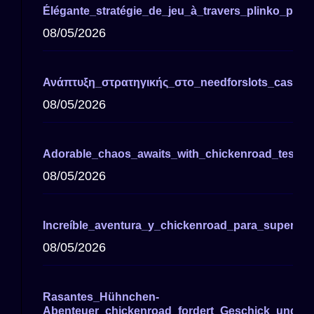
Élégante_stratégie_de_jeu_à_travers_plinko_pou
08/05/2026
Ανάπτυξη_στρατηγικής_στο_needforslots_casino
08/05/2026
Adorable_chaos_awaits_with_chickenroad_testing
08/05/2026
Increíble_aventura_y_chickenroad_para_superar_
08/05/2026
Rasantes_Hühnchen-
Abenteuer_chickenroad_fordert_Geschick_und_bl