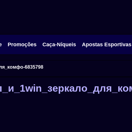
e
Promoções
Caça-Níqueis
Apostas Esportivas
ля_комфо-6835798
_и_1win_зеркало_для_ко