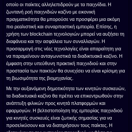
οποίο οι παίκτες αλληλεπιδρούν με τα παιχνίδια. Η
ζωντανή ροή παιχνιδιών καζίνο με εικονική
πραγματικότητα θα μπορούσε να προσφέρει μια ακόμη
πιο ρεαλιστική και συναρπαστική εμπειρία. Επίσης, η
χρήση των blockchain τεχνολογιών μπορεί να αυξήσει τη
διαφάνεια και την ασφάλεια των συναλλαγών. Η
προσαρμογή στις νέες τεχνολογίες είναι απαραίτητη για
να παραμείνουν ανταγωνιστικά τα διαδικτυακά καζίνο. Η
έμφαση στην υπεύθυνη πρακτική παιχνιδιού και στην
προστασία των παικτών θα συνεχίσει να είναι κρίσιμη για
τη βιωσιμότητα της βιομηχανίας.
Με την αυξανόμενη δημοτικότητα των κινητών συσκευών,
τα διαδικτυακά καζίνο θα πρέπει να επικεντρωθούν στην
ανάπτυξη φιλικών προς κινητά πλατφορμών και
εφαρμογών. Η βελτιστοποίηση της εμπειρίας παιχνιδιού
για κινητές συσκευές είναι ζωτικής σημασίας για να
προσελκύσουν και να διατηρήσουν τους παίκτες. Η