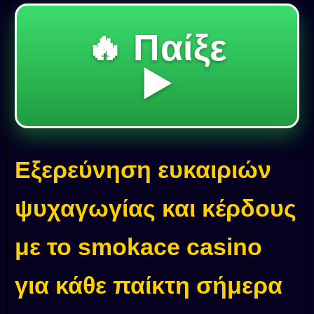
🔥 Παίξε
▶️
Εξερεύνηση ευκαιριών
ψυχαγωγίας και κέρδους
με το smokace casino
για κάθε παίκτη σήμερα