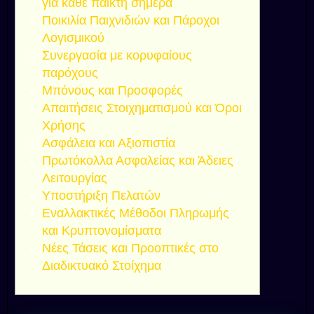
για κάθε παίκτη σήμερα
Ποικιλία Παιχνιδιών και Πάροχοι
Λογισμικού
Συνεργασία με κορυφαίους
παρόχους
Μπόνους και Προσφορές
Απαιτήσεις Στοιχηματισμού και Όροι
Χρήσης
Ασφάλεια και Αξιοπιστία
Πρωτόκολλα Ασφαλείας και Άδειες
Λειτουργίας
Υποστήριξη Πελατών
Εναλλακτικές Μέθοδοι Πληρωμής
και Κρυπτονομίσματα
Νέες Τάσεις και Προοπτικές στο
Διαδικτυακό Στοίχημα