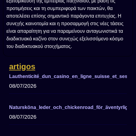
εξατομίκευση της εμπειρίας παιχνιδιού, με βάση τις
προτιμήσεις και τη συμπεριφορά των παικτών, θα
αποτελέσει επίσης σημαντικό παράγοντα επιτυχίας. Η
συνεχής καινοτομία και η προσαρμογή στις νέες τάσεις
είναι απαραίτητη για να παραμείνουν ανταγωνιστικά τα
διαδικτυακά καζίνο στον συνεχώς εξελισσόμενο κόσμο
του διαδικτυακού στοιχήματος.
artigos
Lauthenticité_dun_casino_en_ligne_suisse_et_ses_a
08/07/2026
Natursköna_leder_och_chickenroad_för_äventyrliga_cy
08/07/2026