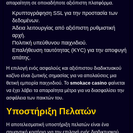
απαραίτητη σε οποιαδήποτε αξιόπιστη πλατφόρμα.
Κρυπτογράφηση SSL για την προστασία των
δεδομένων.
Άδεια λειτουργίας από αξιόπιστη ρυθμιστική
αρχή.
Πολιτική υπεύθυνου παιχνιδιού.
Επαλήθευση ταυτότητας (KYC) για την αποφυγή
απάτης.
Η επιλογή ενός ασφαλούς και αξιόπιστου διαδικτυακού
καζίνο είναι ζωτικής σημασίας για να απολαύσεις μια
θετική εμπειρία παιχνιδιού. Το
smokace casino
φαίνεται
να έχει λάβει τα απαραίτητα μέτρα για να διασφαλίσει την
ασφάλεια των παικτών του.
Υποστήριξη Πελατών
Η αποτελεσματική υποστήριξη πελατών είναι ένα
σημαντικό κριτήριο για την επιλογή ενός διαδικτυακού