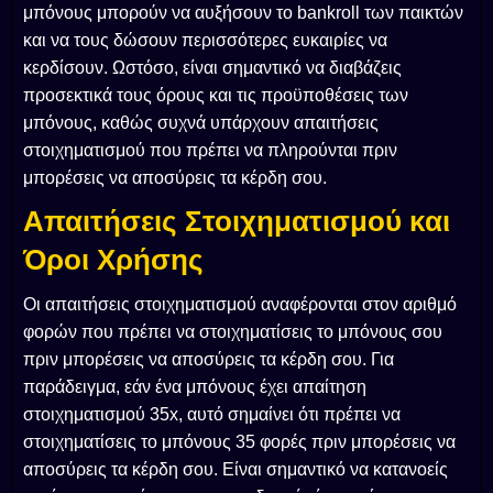
μπόνους μπορούν να αυξήσουν το bankroll των παικτών
και να τους δώσουν περισσότερες ευκαιρίες να
κερδίσουν. Ωστόσο, είναι σημαντικό να διαβάζεις
προσεκτικά τους όρους και τις προϋποθέσεις των
μπόνους, καθώς συχνά υπάρχουν απαιτήσεις
στοιχηματισμού που πρέπει να πληρούνται πριν
μπορέσεις να αποσύρεις τα κέρδη σου.
Απαιτήσεις Στοιχηματισμού και
Όροι Χρήσης
Οι απαιτήσεις στοιχηματισμού αναφέρονται στον αριθμό
φορών που πρέπει να στοιχηματίσεις το μπόνους σου
πριν μπορέσεις να αποσύρεις τα κέρδη σου. Για
παράδειγμα, εάν ένα μπόνους έχει απαίτηση
στοιχηματισμού 35x, αυτό σημαίνει ότι πρέπει να
στοιχηματίσεις το μπόνους 35 φορές πριν μπορέσεις να
αποσύρεις τα κέρδη σου. Είναι σημαντικό να κατανοείς