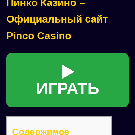
Пинко Казино –
Официальный сайт
Pinco Casino
▶️
ИГРАТЬ
Содержимое