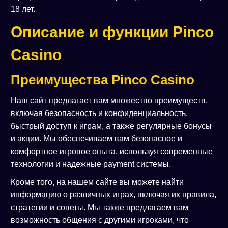
18 лет.
Описание и функции Pinco
Casino
Преимущества Pinco Casino
Наш сайт предлагает вам множество преимуществ,
включая безопасность и конфиденциальность,
быстрый доступ к играм, а также регулярные бонусы
и акции. Мы обеспечиваем вам безопасное и
комфортное игровое опыта, используя современные
технологии и надежные payment системы.
Кроме того, на нашем сайте вы можете найти
информацию о различных играх, включая их правила,
стратегии и советы. Мы также предлагаем вам
возможность общения с другими игроками, что