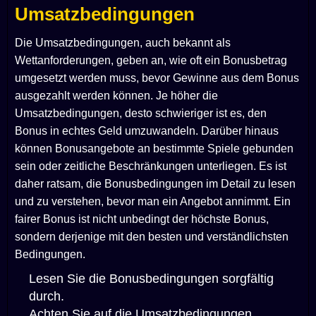
Umsatzbedingungen
Die Umsatzbedingungen, auch bekannt als
Wettanforderungen, geben an, wie oft ein Bonusbetrag
umgesetzt werden muss, bevor Gewinne aus dem Bonus
ausgezahlt werden können. Je höher die
Umsatzbedingungen, desto schwieriger ist es, den
Bonus in echtes Geld umzuwandeln. Darüber hinaus
können Bonusangebote an bestimmte Spiele gebunden
sein oder zeitliche Beschränkungen unterliegen. Es ist
daher ratsam, die Bonusbedingungen im Detail zu lesen
und zu verstehen, bevor man ein Angebot annimmt. Ein
fairer Bonus ist nicht unbedingt der höchste Bonus,
sondern derjenige mit den besten und verständlichsten
Bedingungen.
Lesen Sie die Bonusbedingungen sorgfältig
durch.
Achten Sie auf die Umsatzbedingungen.