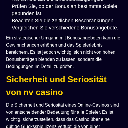
Prüfen Sie, ob der Bonus an bestimmte Spiele
gebunden ist.
Beachten Sie die zeitlichen Beschränkungen.
Vergleichen Sie verschiedene Bonusangebote.
Ein strategischer Umgang mit Bonusangeboten kann die
Gewinnchancen erhöhen und das Spielerlebnis
bereichern. Es ist jedoch wichtig, sich nicht von hohen
Bonusbeträgen blenden zu lassen, sondern die
Bedingungen im Detail zu prüfen.
Sicherheit und Seriosität
von nv casino
Die Sicherheit und Seriosität eines Online-Casinos sind
von entscheidender Bedeutung für alle Spieler. Es ist
wichtig, sicherzustellen, dass das Casino über eine
gültige Glücksspiellizenz verfügt, die von einer