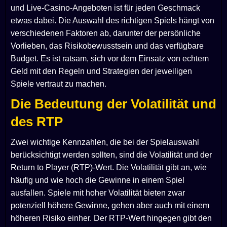
und Live-Casino-Angeboten ist für jeden Geschmack
etwas dabei. Die Auswahl des richtigen Spiels hängt von
verschiedenen Faktoren ab, darunter der persönliche
Vorlieben, das Risikobewusstsein und das verfügbare
Budget. Es ist ratsam, sich vor dem Einsatz von echtem
Geld mit den Regeln und Strategien der jeweiligen
Spiele vertraut zu machen.
Die Bedeutung der Volatilität und
des RTP
Zwei wichtige Kennzahlen, die bei der Spielauswahl
berücksichtigt werden sollten, sind die Volatilität und der
Return to Player (RTP)-Wert. Die Volatilität gibt an, wie
häufig und wie hoch die Gewinne in einem Spiel
ausfallen. Spiele mit hoher Volatilität bieten zwar
potenziell höhere Gewinne, gehen aber auch mit einem
höheren Risiko einher. Der RTP-Wert hingegen gibt den