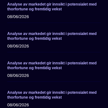
Analyse av markedet gir innsikt i potensialet med
thorfortune og fremtidig vekst
08/06/2026
Analyse av markedet gir innsikt i potensialet med
thorfortune og fremtidig vekst
08/06/2026
Analyse av markedet gir innsikt i potensialet med
thorfortune og fremtidig vekst
08/06/2026
Analyse av markedet gir innsikt i potensialet med
thorfortune og fremtidig vekst
08/06/2026