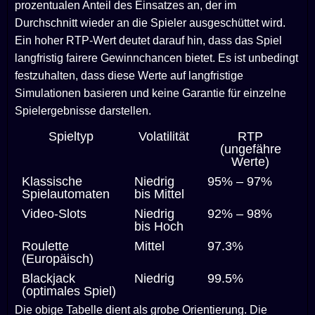
prozentualen Anteil des Einsatzes an, der im
Durchschnitt wieder an die Spieler ausgeschüttet wird.
Ein hoher RTP-Wert deutet darauf hin, dass das Spiel
langfristig fairere Gewinnchancen bietet. Es ist unbedingt
festzuhalten, dass diese Werte auf langfristige
Simulationen basieren und keine Garantie für einzelne
Spielergebnisse darstellen.
Spieltyp
Volatilität
RTP
(ungefähre
Werte)
Klassische
Niedrig
95% – 97%
Spielautomaten
bis Mittel
Video-Slots
Niedrig
92% – 98%
bis Hoch
Roulette
Mittel
97.3%
(Europäisch)
Blackjack
Niedrig
99.5%
(optimales Spiel)
Die obige Tabelle dient als grobe Orientierung. Die