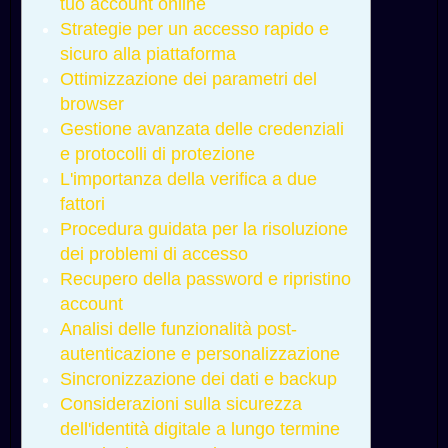
tuo account online
Strategie per un accesso rapido e
sicuro alla piattaforma
Ottimizzazione dei parametri del
browser
Gestione avanzata delle credenziali
e protocolli di protezione
L'importanza della verifica a due
fattori
Procedura guidata per la risoluzione
dei problemi di accesso
Recupero della password e ripristino
account
Analisi delle funzionalità post-
autenticazione e personalizzazione
Sincronizzazione dei dati e backup
Considerazioni sulla sicurezza
dell'identità digitale a lungo termine