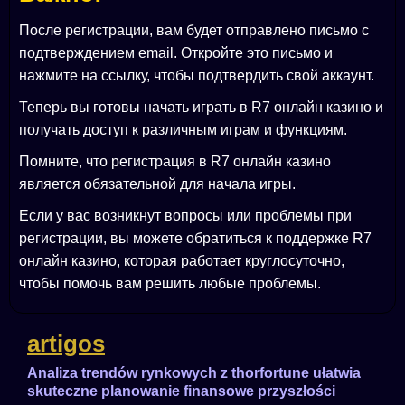
После регистрации, вам будет отправлено письмо с
подтверждением email. Откройте это письмо и
нажмите на ссылку, чтобы подтвердить свой аккаунт.
Теперь вы готовы начать играть в R7 онлайн казино и
получать доступ к различным играм и функциям.
Помните, что регистрация в R7 онлайн казино
является обязательной для начала игры.
Если у вас возникнут вопросы или проблемы при
регистрации, вы можете обратиться к поддержке R7
онлайн казино, которая работает круглосуточно,
чтобы помочь вам решить любые проблемы.
artigos
Analiza trendów rynkowych z thorfortune ułatwia
skuteczne planowanie finansowe przyszłości