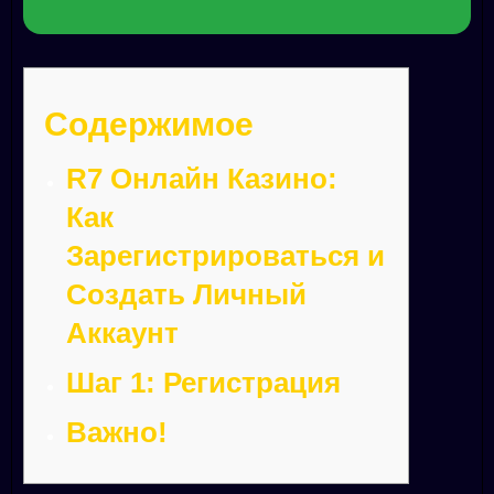
Содержимое
R7 Онлайн Казино:
Как
Зарегистрироваться и
Создать Личный
Аккаунт
Шаг 1: Регистрация
Важно!