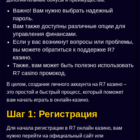
Важно! Вам нужно выбрать надежный
пароль.
Вам также доступны различные опции для
управления финансами.
Если у вас возникнут вопросы или проблемы,
вы можете обратиться к поддержке R7
казино.
Также, вам может быть полезно использовать
R7 casino промокод.
В целом, создание личного аккаунта на R7 казино –
это простой и быстрый процесс, который поможет
вам начать играть в онлайн-казино.
Шаг 1: Регистрация
Для начала регистрации в R7 онлайн казино, вам
нужно перейти на официальный сайт или