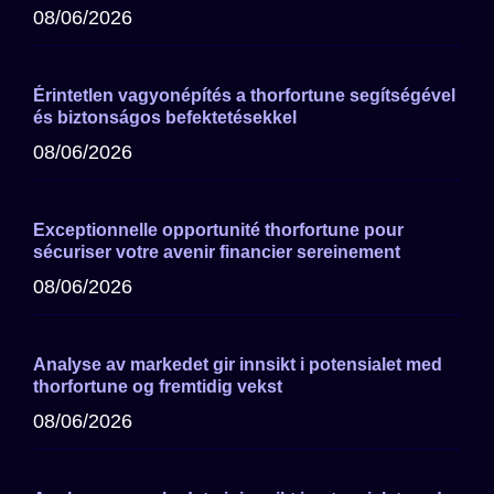
08/06/2026
Érintetlen vagyonépítés a thorfortune segítségével
és biztonságos befektetésekkel
08/06/2026
Exceptionnelle opportunité thorfortune pour
sécuriser votre avenir financier sereinement
08/06/2026
Analyse av markedet gir innsikt i potensialet med
thorfortune og fremtidig vekst
08/06/2026