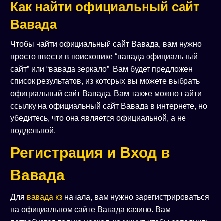
Как найти официальный сайт
Вавада
Чтобы найти официальный сайт Вавада, вам нужно
просто ввести в поисковике “вавада официальный
сайт” или “вавада зеркало”. Вам будет предложен
список результатов, из которых вы можете выбрать
официальный сайт Вавада. Вам также можно найти
ссылку на официальный сайт Вавада в интернете, но
убедитесь, что она является официальной, а не
поддельной.
Регистрация и Вход в
Вавада
Для
вавада кз
начала, вам нужно зарегистрироваться
на официальном сайте Вавада казино. Вам