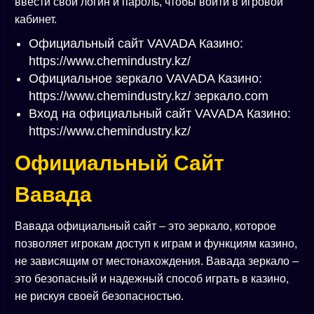
ввести свои логин и пароль, чтобы войти в игровой
кабинет.
Официальный сайт VAVADA Казино:
https://www.chemindustry.kz/
Официальное зеркало VAVADA Казино:
https://www.chemindustry.kz/ зеркало.com
Вход на официальный сайт VAVADA Казино:
https://www.chemindustry.kz/
Официальный Сайт
Вавада
Вавада официальный сайт – это зеркало, которое
позволяет игрокам доступ к играм и функциям казино,
не зависящим от местонахождения. Вавада зеркало –
это безопасный и надежный способ играть в казино,
не рискуя своей безопасностью.