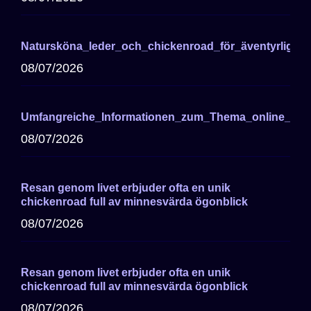
Natursköna_leder_och_chickenroad_för_äventyrliga_cy
08/07/2026
Umfangreiche_Informationen_zum_Thema_online_cas
08/07/2026
Resan genom livet erbjuder ofta en unik
chickenroad full av minnesvärda ögonblick
08/07/2026
Resan genom livet erbjuder ofta en unik
chickenroad full av minnesvärda ögonblick
08/07/2026