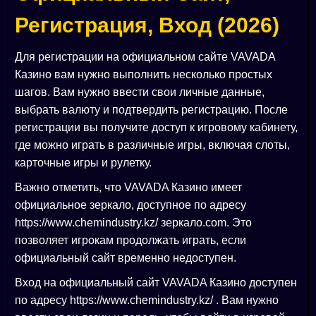
Регистрация, Вход (2026)
Для регистрации на официальном сайте VAVADA
Казино вам нужно выполнить несколько простых
шагов. Вам нужно ввести свои личные данные,
выбрать валюту и подтвердить регистрацию. После
регистрации вы получите доступ к игровому кабинету,
где можно играть в различные игры, включая слоты,
карточные игры и рулетку.
Важно отметить, что VAVADA Казино имеет
официальное зеркало, доступное по адресу
https://www.chemindustry.kz/ зеркало.com. Это
позволяет игрокам продолжать играть, если
официальный сайт временно недоступен.
Вход на официальный сайт VAVADA Казино доступен
по адресу https://www.chemindustry.kz/ . Вам нужно