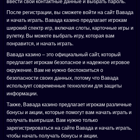
ввести свои контактные данные и выбрать пароль.
После регистрации, вы сможете войти на сайт Вавада
и начать играть. Вавада казино предлагает игрокам
широкий спектр игр, включая слоты, карточные игры и
рулетку. Вы можете выбрать игру, которая вам
понравится, и начать играть.
Вавада казино – это официальный сайт, который
предлагает игрокам безопасное и надежное игровое
окружение. Вам не нужно беспокоиться о
безопасности своих данных, потому что Вавада
использует современные технологии для защиты
информации.
Также, Вавада казино предлагает игрокам различные
бонусы и акции, которые помогут вам начать играть и
получать выигрыши. Вам нужно только
зарегистрироваться на сайте Вавада и начать играть,
чтобы начать получать бонусы и акции.