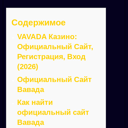
Содержимое
VAVADA Казино:
Официальный Сайт,
Регистрация, Вход
(2026)
Официальный Сайт
Вавада
Как найти
официальный сайт
Вавада