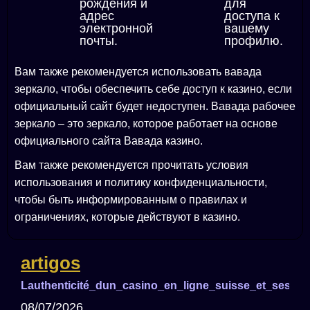
рождения и
для
адрес
доступа к
электронной
вашему
почты.
профилю.
Вам также рекомендуется использовать вавада
зеркало, чтобы обеспечить себе доступ к казино, если
официальный сайт будет недоступен. Вавада рабочее
зеркало – это зеркало, которое работает на основе
официального сайта Вавада казино.
Вам также рекомендуется прочитать условия
использования и политику конфиденциальности,
чтобы быть информированным о правилах и
ограничениях, которые действуют в казино.
artigos
Lauthenticité_dun_casino_en_ligne_suisse_et_ses_a
08/07/2026