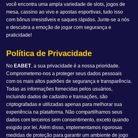
você encontra uma ampla variedade de slots, jogos de
mesa, cassino ao vivo e apostas esportivas, tudo isso
com bônus irresistíveis e saques rápidos. Junte-se a nós
e descubra a emoção de jogar com segurança e
praticidade!
Política de Privacidade
No
EABET
, a sua privacidade é a nossa prioridade.
Comprometemo-nos a proteger seus dados pessoais
com os mais altos padrões de segurança e transparência.
Todas as informações fornecidas pelos usuários,
incluindo dados de cadastro e transações, são
criptografadas e utilizadas apenas para melhorar sua
experiência na plataforma. Não compartilhamos seus
dados com terceiros sem consentimento, exceto quando
exigido por lei. Além disso, implementamos rigorosas
medidas de proteção para garantir um ambiente de jogo