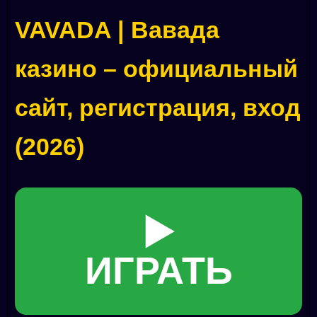
VAVADA | Вавада
казино – официальный
сайт, регистрация, вход
(2026)
▶️
ИГРАТЬ