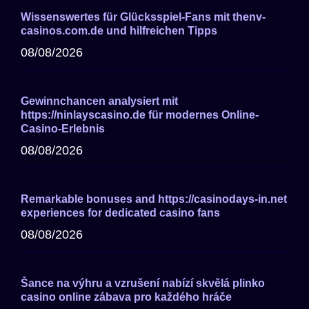
Wissenswertes für Glücksspiel-Fans mit thenv-
casinos.com.de und hilfreichen Tipps
08/08/2026
Gewinnchancen analysiert mit
https://ninlayscasino.de für modernes Online-
Casino-Erlebnis
08/08/2026
Remarkable bonuses and https://casinodays-in.net
experiences for dedicated casino fans
08/08/2026
Šance na výhru a vzrušení nabízí skvělá plinko
casino online zábava pro každého hráče