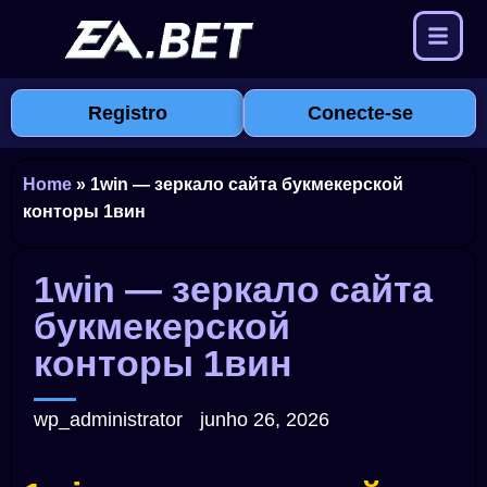
Registro
Conecte-se
Home
»
1win — зеркало сайта букмекерской
конторы 1вин
1win — зеркало сайта
букмекерской
конторы 1вин
wp_administrator
junho 26, 2026