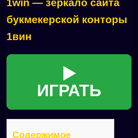
1win — зеркало сайта
букмекерской конторы
1вин
▶️
ИГРАТЬ
Содержимое