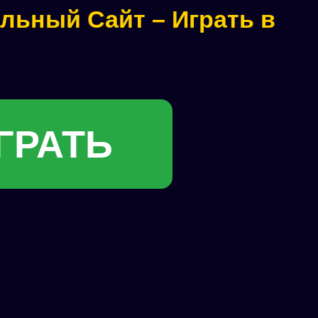
льный Сайт – Играть в
ИГРАТЬ