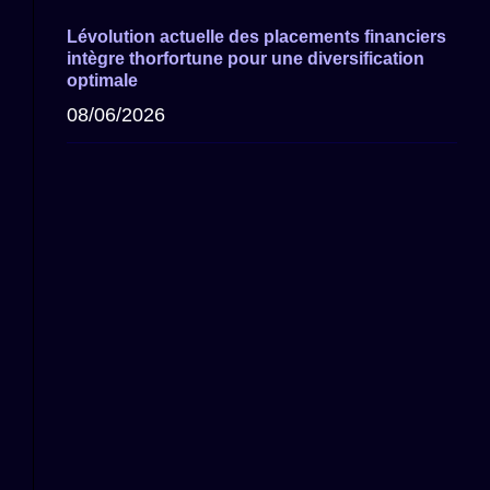
Lévolution actuelle des placements financiers
intègre thorfortune pour une diversification
optimale
08/06/2026