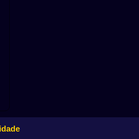
cidade