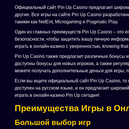
Официальный сайт Pin Up Casino предлагает широкий
другие. Все игры на сайте Pin Up Casino разработ
такими как NetEnt, Microgaming и Pragmatic Play.
Один из главных преимуществ Pin Up Casino – это е
безопасности, чтобы защитить вашу личную информа
играть в онлайн-казино с уверенностью, knowing tha
Pin Up Casino также предлагает различные бонусы и 
доступны бонусы для новых игроков, а также регуля
можете получать дополнительные деньги для игры, п
Если вы ищете официальный сайт Pin Up Casino, то
доступен на русском языке, и он предлагает широкий
играть в онлайн-казино Pin Up сегодня!
Преимущества Игры в Онл
Большой выбор игр