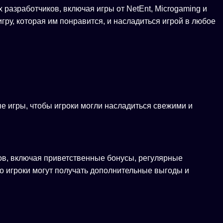
х разработчиков, включая игры от NetEnt, Microgaming и
 игру, которая им понравится, и насладиться игрой в любое
ые игры, чтобы игроки могли насладиться свежими и
ков, включая приветственные бонусы, регулярные
то игроки могут получать дополнительные выгоды и