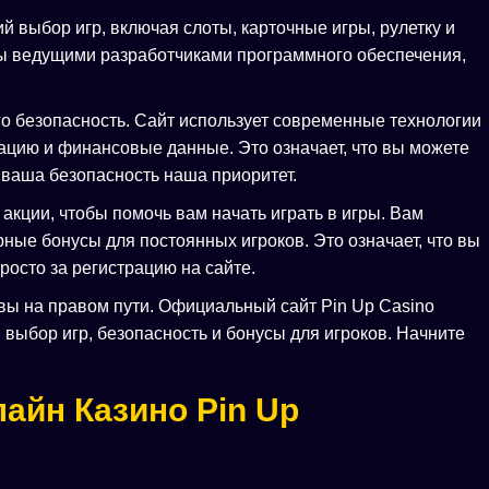
 выбор игр, включая слоты, карточные игры, рулетку и
аны ведущими разработчиками программного обеспечения,
го безопасность. Сайт использует современные технологии
цию и финансовые данные. Это означает, что вы можете
t ваша безопасность наша приоритет.
акции, чтобы помочь вам начать играть в игры. Вам
рные бонусы для постоянных игроков. Это означает, что вы
росто за регистрацию на сайте.
 вы на правом пути. Официальный сайт Pin Up Casino
 выбор игр, безопасность и бонусы для игроков. Начните
айн Казино Pin Up