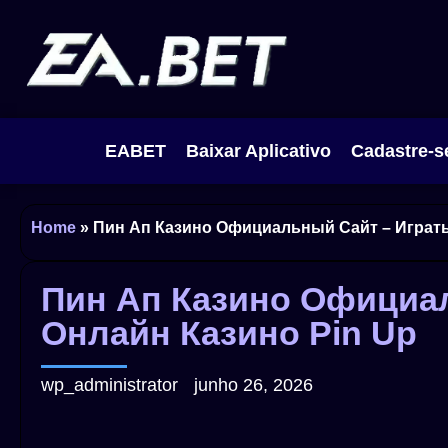
EABET
Baixar Aplicativo
Cadastre-s
Home
»
Пин Ап Казино Официальный Сайт – Играть
Пин Ап Казино Официал
Онлайн Казино Pin Up
wp_administrator
junho 26, 2026