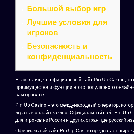
Большой выбор игр
Лучшие условия для
игроков
Безопасность и
конфиденциальность
Если вы ищете официальный сайт Pin Up Casino, то 
преимущества и функции этого популярного онлайн-к
вам нравятся.
Pin Up Casino – это международный оператор, котор
играть в онлайн-казино. Официальный сайт Pin Up Ca
для игроков из России и других стран, где русский 
Официальный сайт Pin Up Casino предлагает широкий