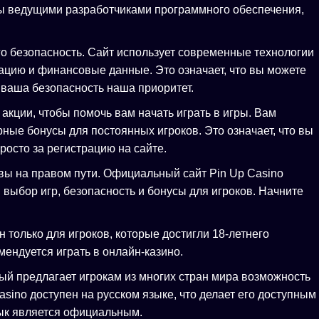
аны ведущими разработчиками программного обеспечения,
го безопасность. Сайт использует современные технологии
цию и финансовые данные. Это означает, что вы можете
t ваша безопасность наша приоритет.
акции, чтобы помочь вам начать играть в игры. Вам
рные бонусы для постоянных игроков. Это означает, что вы
росто за регистрацию на сайте.
 вы на правом пути. Официальный сайт Pin Up Casino
 выбор игр, безопасность и бонусы для игроков. Начните
 только для игроков, которые достигли 18-летнего
омендуется играть в онлайн-казино.
ый предлагает игрокам из многих стран мира возможность
sino доступен на русском языке, что делает его доступным
язык является официальным.