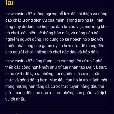
lai
mcw casino 67 không ngừng nỗ lực để cải thiện và nâng
cao chất lượng dịch vụ của mình. Trong tương lai, nền
tảng này dự kiến sẽ tiếp tục đầu tư vào việc mở rộng kho
trò chơi, cải thiện hệ thống bảo mật, và nâng cấp trải
nghiệm người dùng. Họ cũng có kế hoạch hợp tác với
nhiều nhà cung cấp game uy tín hơn nữa để mang đến
cho người chơi những trò chơi độc đáo và hấp dẫn.
mcw casino 67 cũng đang tích cực nghiên cứu và phát
triển các công nghệ mới như trí tuệ nhân tạo (AI) và thực
tế ảo (VR) để tạo ra những trải nghiệm cá cược chân
thực và sống động hơn. Mục tiêu của họ là trở thành một
trong những nền tảng cá cược trực tuyến hàng đầu thế
giới, mang đến cho người chơi những sản phẩm và dịch
vụ tốt nhất.