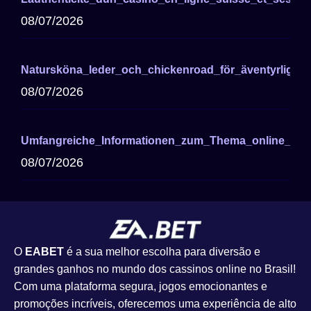
08/07/2026
Natursköna_leder_och_chickenroad_för_äventyrliga_cy
08/07/2026
Umfangreiche_Informationen_zum_Thema_online_cas
08/07/2026
O
EABET
é a sua melhor escolha para diversão e
grandes ganhos no mundo dos cassinos online no Brasil!
Com uma plataforma segura, jogos emocionantes e
promoções incríveis, oferecemos uma experiência de alto