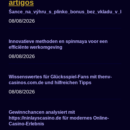
artigos
Šance_na_výhru_s_plinko_bonus_bez_vkladu_v_kasi
08/08/2026
Innovatieve methoden en spinmaya voor een
efficiënte werkomgeving
08/08/2026
Wissenswertes für Glücksspiel-Fans mit thenv-
casinos.com.de und hilfreichen Tipps
08/08/2026
Gewinnchancen analysiert mit
https://ninlayscasino.de für modernes Online-
Casino-Erlebnis