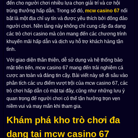
đến cho người chơi nhiều lựa chọn giải trí và cơ hội
trúng thưởng hấp dẫn. Trong số đó,
mcw casino 67
nổi
bật là một địa chỉ uy tín và được yêu thích bởi đông đảo
người chơi. Nền tảng này không chỉ cung cấp đa dạng
các trò chơi casino mà còn mang đến các chương trình
khuyến mãi hấp dẫn và dịch vụ hỗ trợ khách hàng tận
tình.
Với giao diện thân thiện, dễ sử dụng và hệ thống bảo
mật tiên tiến, mcw casino 67 mang đến trải nghiệm cá
cược an toàn và đáng tin cậy. Bài viết này sẽ đi sâu vào
phân tích các ưu điểm vượt trội của mcw casino 67, các
trò chơi hấp dẫn có mặt tại đây, cũng như những lưu ý
quan trọng để người chơi có thể tận hưởng trọn vẹn
niềm vui và may mắn khi tham gia.
Khám phá kho trò chơi đa
dạng tại mcw casino 67