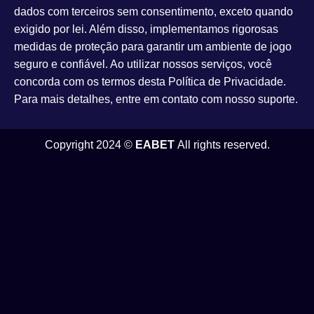
dados com terceiros sem consentimento, exceto quando
exigido por lei. Além disso, implementamos rigorosas
medidas de proteção para garantir um ambiente de jogo
seguro e confiável. Ao utilizar nossos serviços, você
concorda com os termos desta Política de Privacidade.
Para mais detalhes, entre em contato com nosso suporte.
Copyright 2024 ©
EABET
All rights reserved.