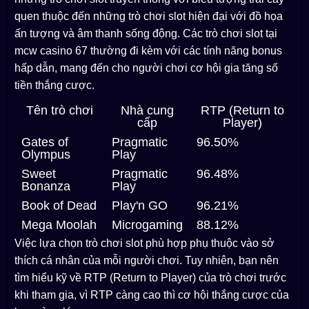
quen thuộc đến những trò chơi slot hiện đại với đồ họa
ấn tượng và âm thanh sống động. Các trò chơi slot tại
mcw casino 67 thường đi kèm với các tính năng bonus
hấp dẫn, mang đến cho người chơi cơ hội gia tăng số
tiền thắng cược.
Tên trò chơi
Nhà cung
RTP (Return to
cấp
Player)
Gates of
Pragmatic
96.50%
Olympus
Play
Sweet
Pragmatic
96.48%
Bonanza
Play
Book of Dead
Play'n GO
96.21%
Mega Moolah
Microgaming
88.12%
Việc lựa chọn trò chơi slot phù hợp phụ thuộc vào sở
thích cá nhân của mỗi người chơi. Tuy nhiên, bạn nên
tìm hiểu kỹ về RTP (Return to Player) của trò chơi trước
khi tham gia, vì RTP càng cao thì cơ hội thắng cược của