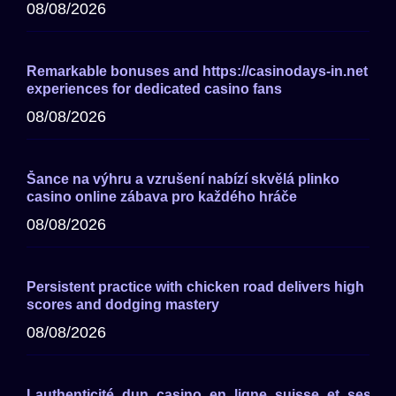
08/08/2026
Remarkable bonuses and https://casinodays-in.net
experiences for dedicated casino fans
08/08/2026
Šance na výhru a vzrušení nabízí skvělá plinko
casino online zábava pro každého hráče
08/08/2026
Persistent practice with chicken road delivers high
scores and dodging mastery
08/08/2026
Lauthenticité_dun_casino_en_ligne_suisse_et_ses_a