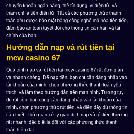
chuyển khoản ngân hàng, thẻ tín dụng, ví điện tử, và
thậm chí là tiền điện tử. Tất cả các phương thức thanh
toán đều được bảo mật bằng công nghệ mã hóa tiên tiến,
đảm bảo an toàn tuyệt đối cho thông tin cá nhân và tài
chính của bạn.
Hướng dẫn nạp và rút tiền tại
mcw casino 67
Quá trình nạp và rút tiền tại mcw casino 67 rất đơn giản
và nhanh chóng. Để nạp tiền, bạn chỉ cần đăng nhập vào
tài khoản của mình, chọn phương thức thanh toán yêu
thích, và làm theo hướng dẫn trên màn hình. Tương tự,
để rút tiền, bạn cũng cần đăng nhập vào tài khoản của
mình, chọn phương thức rút tiền, và điền đầy đủ thông tin
cần thiết. Thời gian xử lý giao dịch nạp và rút tiền thường
rất nhanh, đặc biệt là đối với các phương thức thanh
toán hiện đại.