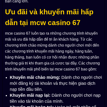
bạn càng lớn.
Ưu đãi và khuyến mãi hấp
dẫn tại mcw casino 67
mcw casino 67 luôn tạo ra những chương trình khuyến
mãi và ưu đãi hấp dẫn để tri ân khách hàng. Từ các
chương trình chào mừng dành cho người chơi mới đến
các chương trình khuyến mãi hàng ngày, hàng tuần,
hàng tháng, bạn luôn có cơ hội nhận được những phần
thưởng giá trị khi tham gia cá cược tại đây. Các chương
trình khuyến mãi phổ biến tại mcw casino 67 bao gồm:
Khuyến mãi chào mừng:
Dành cho người chơi
mới đăng ký tài khoản và thực hiện giao dịch
nạp tiền đầu tiên.
Khuyến mãi nạp lại:
Dành cho người chơi nạp
tiền vào tài khoản của mình.