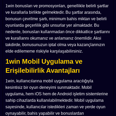
1win bonusları ve promosyonları, genellikle belirli şartlar
ve kurallarla birlikte gelmektedir. Bu şartlar arasında,
bonusun çevrilme şartı, minimum bahis miktarı ve belirli
oyunlarda geçerlilik gibi unsurlar yer almaktadır. Bu
nedenle, bonusları kullanmadan önce dikkatlice şartlarını
ve kurallarını okumanız ve anlamanız önemlidir. Aksi
takdirde, bonusunuzun iptal olma veya kazançlarınızın
elde edilememe riskiyle karşılaşabilirsiniz.
1win Mobil Uygulama ve
Erişilebilirlik Avantajları
1win, kullanıcılarına mobil uygulama aracılığıyla
kesintisiz bir oyun deneyimi sunmaktadır. Mobil
uygulama, hem iOS hem de Android işletim sistemlerine
sahip cihazlarda kullanılabilmektedir. Mobil uygulama
sayesinde, kullanıcılar istedikleri zaman ve yerde oyun
oynayabilir, bahis yapabilir ve bonuslardan