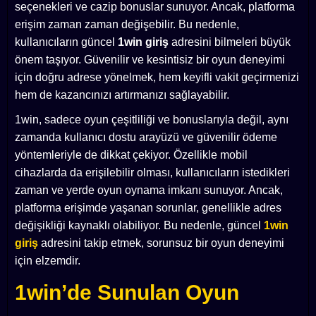
seçenekleri ve cazip bonuslar sunuyor. Ancak, platforma
erişim zaman zaman değişebilir. Bu nedenle,
kullanıcıların güncel
1win giriş
adresini bilmeleri büyük
önem taşıyor. Güvenilir ve kesintisiz bir oyun deneyimi
için doğru adrese yönelmek, hem keyifli vakit geçirmenizi
hem de kazancınızı artırmanızı sağlayabilir.
1win, sadece oyun çeşitliliği ve bonuslarıyla değil, aynı
zamanda kullanıcı dostu arayüzü ve güvenilir ödeme
yöntemleriyle de dikkat çekiyor. Özellikle mobil
cihazlarda da erişilebilir olması, kullanıcıların istedikleri
zaman ve yerde oyun oynama imkanı sunuyor. Ancak,
platforma erişimde yaşanan sorunlar, genellikle adres
değişikliği kaynaklı olabiliyor. Bu nedenle, güncel
1win
giriş
adresini takip etmek, sorunsuz bir oyun deneyimi
için elzemdir.
1win’de Sunulan Oyun