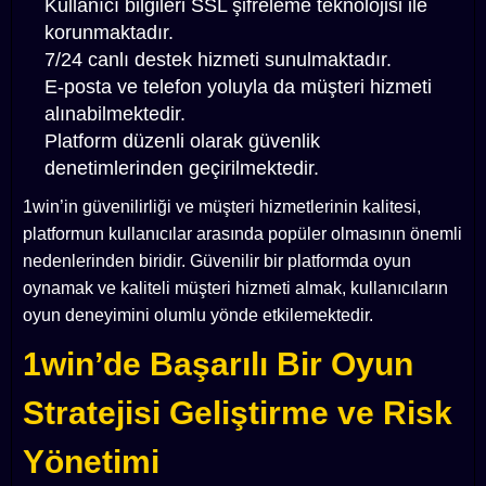
Kullanıcı bilgileri SSL şifreleme teknolojisi ile
korunmaktadır.
7/24 canlı destek hizmeti sunulmaktadır.
E-posta ve telefon yoluyla da müşteri hizmeti
alınabilmektedir.
Platform düzenli olarak güvenlik
denetimlerinden geçirilmektedir.
1win’in güvenilirliği ve müşteri hizmetlerinin kalitesi,
platformun kullanıcılar arasında popüler olmasının önemli
nedenlerinden biridir. Güvenilir bir platformda oyun
oynamak ve kaliteli müşteri hizmeti almak, kullanıcıların
oyun deneyimini olumlu yönde etkilemektedir.
1win’de Başarılı Bir Oyun
Stratejisi Geliştirme ve Risk
Yönetimi