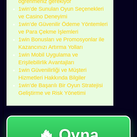
öğrenmeniz gerekiyor
1win’de Sunulan Oyun Seçenekleri
ve Casino Deneyimi
1win’de Güvenilir Ödeme Yöntemleri
ve Para Çekme İşlemleri
1win Bonusları ve Promosyonlar ile
Kazancınızı Artırma Yolları
1win Mobil Uygulama ve
Erişilebilirlik Avantajları
1win Güvenilirliği ve Müşteri
Hizmetleri Hakkında Bilgiler
1win’de Başarılı Bir Oyun Stratejisi
Geliştirme ve Risk Yönetimi
🔥 Oyna