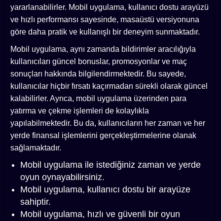
yararlanabilirler. Mobil uygulama, kullanıcı dostu arayüzü
ve hızlı performansı sayesinde, masaüstü versiyonuna
göre daha pratik ve kullanışlı bir deneyim sunmaktadır.
Mobil uygulama, aynı zamanda bildirimler aracılığıyla
kullanıcıları güncel bonuslar, promosyonlar ve maç
sonuçları hakkında bilgilendirmektedir. Bu sayede,
kullanıcılar hiçbir fırsatı kaçırmadan sürekli olarak güncel
kalabilirler. Ayrıca, mobil uygulama üzerinden para
yatırma ve çekme işlemleri de kolaylıkla
yapılabilmektedir. Bu da, kullanıcıların her zaman ve her
yerde finansal işlemlerini gerçekleştirmelerine olanak
sağlamaktadır.
Mobil uygulama ile istediğiniz zaman ve yerde
oyun oynayabilirsiniz.
Mobil uygulama, kullanıcı dostu bir arayüze
sahiptir.
Mobil uygulama, hızlı ve güvenli bir oyun