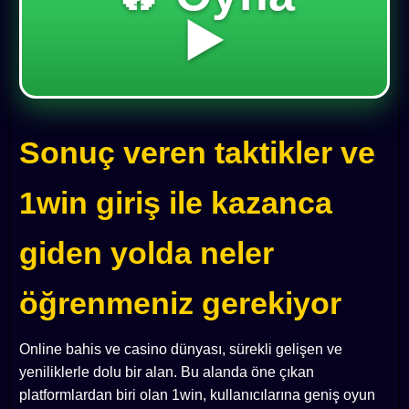
▶️
Sonuç veren taktikler ve
1win giriş ile kazanca
giden yolda neler
öğrenmeniz gerekiyor
Online bahis ve casino dünyası, sürekli gelişen ve
yeniliklerle dolu bir alan. Bu alanda öne çıkan
platformlardan biri olan 1win, kullanıcılarına geniş oyun