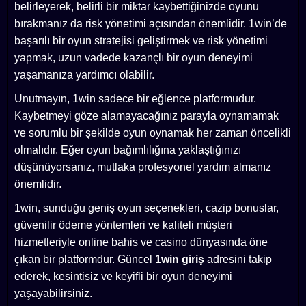
belirleyerek, belirli bir miktar kaybettiğinizde oyunu
bırakmanız da risk yönetimi açısından önemlidir. 1win’de
başarılı bir oyun stratejisi geliştirmek ve risk yönetimi
yapmak, uzun vadede kazançlı bir oyun deneyimi
yaşamanıza yardımcı olabilir.
Unutmayın, 1win sadece bir eğlence platformudur.
Kaybetmeyi göze alamayacağınız parayla oynamamak
ve sorumlu bir şekilde oyun oynamak her zaman öncelikli
olmalıdır. Eğer oyun bağımlılığına yaklaştığınızı
düşünüyorsanız, mutlaka profesyonel yardım almanız
önemlidir.
1win, sunduğu geniş oyun seçenekleri, cazip bonuslar,
güvenilir ödeme yöntemleri ve kaliteli müşteri
hizmetleriyle online bahis ve casino dünyasında öne
çıkan bir platformdur. Güncel
1win giriş
adresini takip
ederek, kesintisiz ve keyifli bir oyun deneyimi
yaşayabilirsiniz.