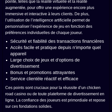
pointe, telles que la réalité virtuelle et la réalité
augmentée, pour offrir une expérience encore plus
immersive et interactive à leurs clients. De plus,
l’utilisation de l’intelligence artificielle permet de
personnaliser l’expérience de jeu en fonction des
préférences individuelles de chaque joueur.
Sécurité et fiabilité des transactions financières
Accès facile et pratique depuis n’importe quel
appareil
Large choix de jeux et d’options de
divertissement
Bonus et promotions attrayantes
Service clientèle réactif et efficace
Ces points sont cruciaux pour la réussite d’un chicken
road casino ou de toute plateforme de divertissement en
ligne. La confiance des joueurs est primordiale et repose
sur ces fondations solides.