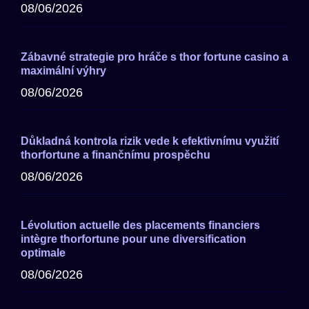
08/06/2026
Zábavné strategie pro hráče s thor fortune casino a
maximální výhry
08/06/2026
Důkladná kontrola rizik vede k efektivnímu využití
thorfortune a finančnímu prospěchu
08/06/2026
Lévolution actuelle des placements financiers
intègre thorfortune pour une diversification
optimale
08/06/2026