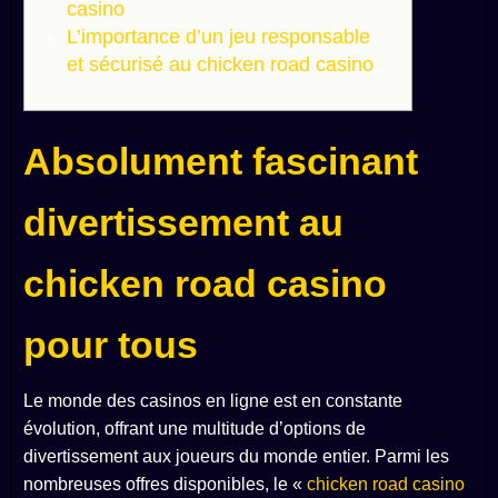
casino
L’importance d’un jeu responsable
et sécurisé au chicken road casino
Absolument fascinant
divertissement au
chicken road casino
pour tous
Le monde des casinos en ligne est en constante
évolution, offrant une multitude d’options de
divertissement aux joueurs du monde entier. Parmi les
nombreuses offres disponibles, le «
chicken road casino