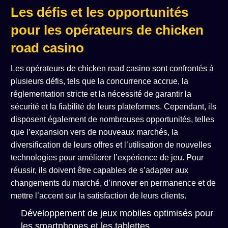
Les défis et les opportunités
pour les opérateurs de chicken
road casino
Les opérateurs de chicken road casino sont confrontés à
plusieurs défis, tels que la concurrence accrue, la
réglementation stricte et la nécessité de garantir la
sécurité et la fiabilité de leurs plateformes. Cependant, ils
disposent également de nombreuses opportunités, telles
que l’expansion vers de nouveaux marchés, la
diversification de leurs offres et l’utilisation de nouvelles
technologies pour améliorer l’expérience de jeu. Pour
réussir, ils doivent être capables de s’adapter aux
changements du marché, d’innover en permanence et de
mettre l’accent sur la satisfaction de leurs clients.
Développement de jeux mobiles optimisés pour
les smartphones et les tablettes