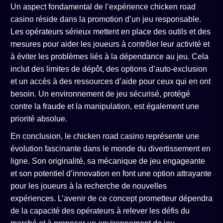
Un aspect fondamental de l’expérience chicken road
casino réside dans la promotion d’un jeu responsable.
Les opérateurs sérieux mettent en place des outils et des
mesures pour aider les joueurs à contrôler leur activité et
à éviter les problèmes liés à la dépendance au jeu. Cela
inclut des limites de dépôt, des options d’auto-exclusion
et un accès à des ressources d’aide pour ceux qui en ont
besoin. Un environnement de jeu sécurisé, protégé
contre la fraude et la manipulation, est également une
priorité absolue.
En conclusion, le chicken road casino représente une
évolution fascinante dans le monde du divertissement en
ligne. Son originalité, sa mécanique de jeu engageante
et son potentiel d’innovation en font une option attrayante
pour les joueurs à la recherche de nouvelles
expériences. L’avenir de ce concept prometteur dépendra
de la capacité des opérateurs à relever les défis du