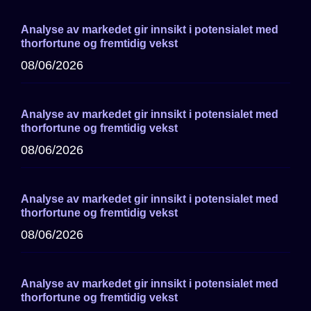
Analyse av markedet gir innsikt i potensialet med
thorfortune og fremtidig vekst
08/06/2026
Analyse av markedet gir innsikt i potensialet med
thorfortune og fremtidig vekst
08/06/2026
Analyse av markedet gir innsikt i potensialet med
thorfortune og fremtidig vekst
08/06/2026
Analyse av markedet gir innsikt i potensialet med
thorfortune og fremtidig vekst