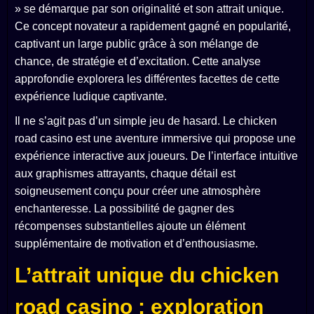
» se démarque par son originalité et son attrait unique.
Ce concept novateur a rapidement gagné en popularité,
captivant un large public grâce à son mélange de
chance, de stratégie et d’excitation. Cette analyse
approfondie explorera les différentes facettes de cette
expérience ludique captivante.
Il ne s’agit pas d’un simple jeu de hasard. Le chicken
road casino est une aventure immersive qui propose une
expérience interactive aux joueurs. De l’interface intuitive
aux graphismes attrayants, chaque détail est
soigneusement conçu pour créer une atmosphère
enchanteresse. La possibilité de gagner des
récompenses substantielles ajoute un élément
supplémentaire de motivation et d’enthousiasme.
L’attrait unique du chicken
road casino : exploration