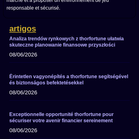
marché et à proposer un environnement de jeu
responsable et sécurisé.
artigos
Analiza trendów rynkowych z thorfortune ułatwia
skuteczne planowanie finansowe przyszłości
08/06/2026
Érintetlen vagyonépítés a thorfortune segítségével
és biztonságos befektetésekkel
08/06/2026
Exceptionnelle opportunité thorfortune pour
sécuriser votre avenir financier sereinement
08/06/2026