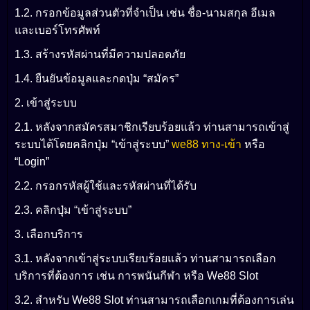
1.2. กรอกข้อมูลส่วนตัวที่จำเป็น เช่น ชื่อ-นามสกุล อีเมล
และเบอร์โทรศัพท์
1.3. สร้างรหัสผ่านที่มีความปลอดภัย
1.4. ยืนยันข้อมูลและกดปุ่ม “สมัคร”
2. เข้าสู่ระบบ
2.1. หลังจากสมัครสมาชิกเรียบร้อยแล้ว ท่านสามารถเข้าสู่
ระบบได้โดยคลิกปุ่ม “เข้าสู่ระบบ”
we88 ทาง-เข้า
หรือ
“Login”
2.2. กรอกรหัสผู้ใช้และรหัสผ่านที่ได้รับ
2.3. คลิกปุ่ม “เข้าสู่ระบบ”
3. เลือกบริการ
3.1. หลังจากเข้าสู่ระบบเรียบร้อยแล้ว ท่านสามารถเลือก
บริการที่ต้องการ เช่น การพนันกีฬา หรือ We88 Slot
3.2. สำหรับ We88 Slot ท่านสามารถเลือกเกมที่ต้องการเล่น