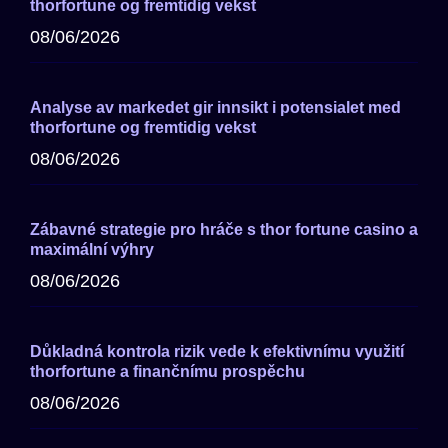
thorfortune og fremtidig vekst
08/06/2026
Analyse av markedet gir innsikt i potensialet med
thorfortune og fremtidig vekst
08/06/2026
Zábavné strategie pro hráče s thor fortune casino a
maximální výhry
08/06/2026
Důkladná kontrola rizik vede k efektivnímu využití
thorfortune a finančnímu prospěchu
08/06/2026