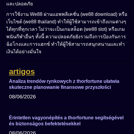
และปลอดภัย
การใช้งาน We88 ผ่านแอพพลิเคชั่น (we88 download) หรือ
เว็บไซต์ (we88 thailand) ทำให้ผู้ใช้สามารถเข้าถึงเกมต่างๆ
ได้ทุกที่ทุกเวลา ไม่ว่าจะเป็นเกมสล็อต (we88 slot) หรือเกม
พนันกีฬาอื่นๆ ทั้งนี้ ความปลอดภัยยังรวมถึงการป้องกันการ
ฉ้อโกงและการแฮกซ์ ทำให้ผู้ใช้สามารถสนุกสนานและทำ
เงินได้อย่างมั่นใจ
artigos
Analiza trendów rynkowych z thorfortune ułatwia
skuteczne planowanie finansowe przyszłości
08/06/2026
Érintetlen vagyonépítés a thorfortune segítségével
és biztonságos befektetésekkel
08/06/2026