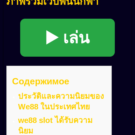
ภาพรวมเว็บพนันกีฬา
▶️ เล่น
Содержимое
ประวัติและความนิยมของ
We88 ในประเทศไทย
we88 slot ได้รับความ
นิยม