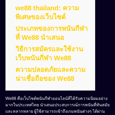
we88 thailand: ความ
พิเศษของเว็บไซต์
ประเภทของการพนันกีฬา
ที่ We88 นำเสนอ
วิธีการสมัครและใช้งาน
เว็บพนันกีฬา We88
ความปลอดภัยและความ
น่าเชื่อถือของ We88
We88 คือเว็บไซต์พนันกีฬาออนไลน์ที่ได้รับความนิยมอย่าง
มากในประเทศไทย นำเสนอประสบการณ์การพนันที่ทันสมัย
และหลากหลาย ผู้ใช้สามารถเข้าถึงเกมพนันต่างๆ ได้ผ่าน