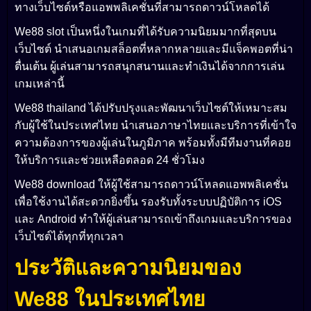
ทางเว็บไซต์หรือแอพพลิเคชั่นที่สามารถดาวน์โหลดได้
We88 slot เป็นหนึ่งในเกมที่ได้รับความนิยมมากที่สุดบน
เว็บไซต์ นำเสนอเกมสล็อตที่หลากหลายและมีแจ็คพอตที่น่า
ตื่นเต้น ผู้เล่นสามารถสนุกสนานและทำเงินได้จากการเล่น
เกมเหล่านี้
We88 thailand ได้ปรับปรุงและพัฒนาเว็บไซต์ให้เหมาะสม
กับผู้ใช้ในประเทศไทย นำเสนอภาษาไทยและบริการที่เข้าใจ
ความต้องการของผู้เล่นในภูมิภาค พร้อมทั้งมีทีมงานที่คอย
ให้บริการและช่วยเหลือตลอด 24 ชั่วโมง
We88 download ให้ผู้ใช้สามารถดาวน์โหลดแอพพลิเคชั่น
เพื่อใช้งานได้สะดวกยิ่งขึ้น รองรับทั้งระบบปฏิบัติการ iOS
และ Android ทำให้ผู้เล่นสามารถเข้าถึงเกมและบริการของ
เว็บไซต์ได้ทุกที่ทุกเวลา
ประวัติและความนิยมของ
We88 ในประเทศไทย