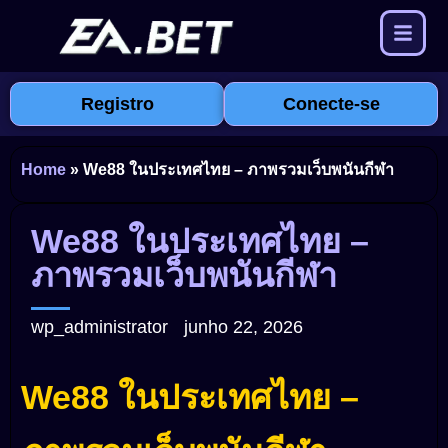
Registro
Conecte-se
Home
»
We88 ในประเทศไทย – ภาพรวมเว็บพนันกีฬา
We88 ในประเทศไทย –
ภาพรวมเว็บพนันกีฬา
wp_administrator
junho 22, 2026
We88 ในประเทศไทย –