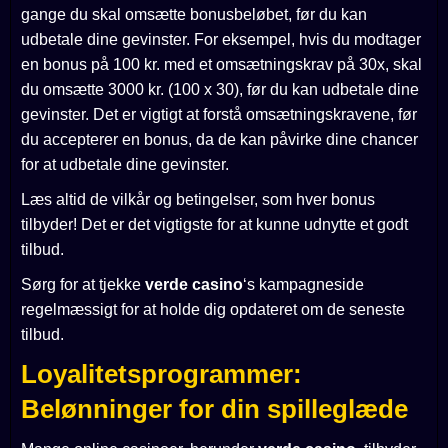
gange du skal omsætte bonusbeløbet, før du kan
udbetale dine gevinster. For eksempel, hvis du modtager
en bonus på 100 kr. med et omsætningskrav på 30x, skal
du omsætte 3000 kr. (100 x 30), før du kan udbetale dine
gevinster. Det er vigtigt at forstå omsætningskravene, før
du accepterer en bonus, da de kan påvirke dine chancer
for at udbetale dine gevinster.
Læs altid de vilkår og betingelser, som hver bonus
tilbyder! Det er det vigtigste for at kunne udnytte et godt
tilbud.
Sørg for at tjekke
verde casino
‘s kampagneside
regelmæssigt for at holde dig opdateret om de seneste
tilbud.
Loyalitetsprogrammer:
Belønninger for din spilleglæde