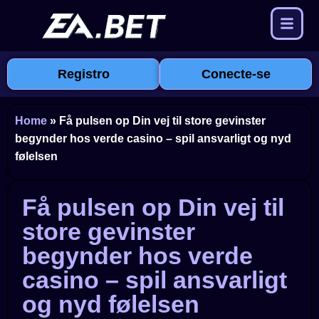
Registro
Conecte-se
Home
»
Få pulsen op Din vej til store gevinster
begynder hos verde casino – spil ansvarligt og nyd
følelsen
Få pulsen op Din vej til
store gevinster
begynder hos verde
casino – spil ansvarligt
og nyd følelsen