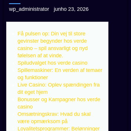
wp_administrator
junho 23, 2026
Få pulsen op: Din vej til store
gevinster begynder hos verde
casino – spil ansvarligt og nyd
følelsen af at vinde.
Spiludvalget hos verde casino
Spillemaskiner: En verden af temaer
og funktioner
Live Casino: Oplev spændingen fra
dit eget hjem
Bonusser og Kampagner hos verde
casino
Omsætningskrav: Hvad du skal
være opmærksom på
Loyalitetsprogrammer: Belønninger