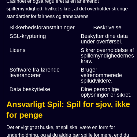
Casinoet er også reguleret af en anerkendt
spillemyndighed, hvilket sikrer, at det overholder strenge
standarder for fairness og transparens.
Sikkerhedsforanstaltninger
Beskrivelse
SSL-kryptering
Beskytter dine data
under overførsel.
Licens
Sikrer overholdelse af
spillemyndighedernes
krav.
Software fra førende
Bruger
leverandører
velrenommerede
spiludviklere.
Data beskyttelse
Dine personlige
oplysninger er sikret.
Ansvarligt Spil: Spil for sjov, ikke
for penge
Det er vigtigt at huske, at spil skal være en form for
underholdning, og at du aldrig bør spille for mere, end du