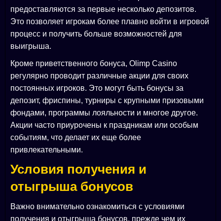
предоставляются за первые несколько депозитов.
Это позволяет игрокам более плавно войти в игровой
процесс и получить больше возможностей для
выигрыша.
Кроме приветственного бонуса, Olimp Casino
регулярно проводит различные акции для своих
постоянных игроков. Это могут быть бонусы за
депозит, фриспины, турниры с крупными призовыми
фондами, программы лояльности и многое другое.
Акции часто приурочены к праздникам или особым
событиям, что делает их еще более
привлекательными.
Условия получения и
отыгрыша бонусов
Важно внимательно ознакомиться с условиями
получения и отыгрыша бонусов, прежде чем их