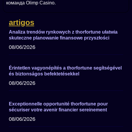
команда Olimp Casino.
artigos
Analiza trendów rynkowych z thorfortune ułatwia
skuteczne planowanie finansowe przyszłości
08/06/2026
Érintetlen vagyonépítés a thorfortune segítségével
és biztonságos befektetésekkel
08/06/2026
Exceptionnelle opportunité thorfortune pour
sécuriser votre avenir financier sereinement
08/06/2026