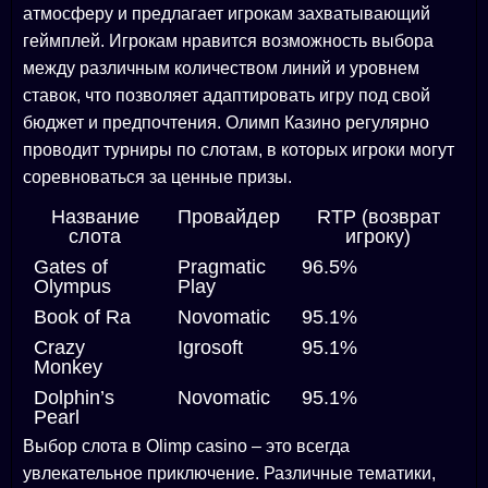
атмосферу и предлагает игрокам захватывающий
геймплей. Игрокам нравится возможность выбора
между различным количеством линий и уровнем
ставок, что позволяет адаптировать игру под свой
бюджет и предпочтения. Олимп Казино регулярно
проводит турниры по слотам, в которых игроки могут
соревноваться за ценные призы.
Название
Провайдер
RTP (возврат
слота
игроку)
Gates of
Pragmatic
96.5%
Olympus
Play
Book of Ra
Novomatic
95.1%
Crazy
Igrosoft
95.1%
Monkey
Dolphin’s
Novomatic
95.1%
Pearl
Выбор слота в Olimp casino – это всегда
увлекательное приключение. Различные тематики,