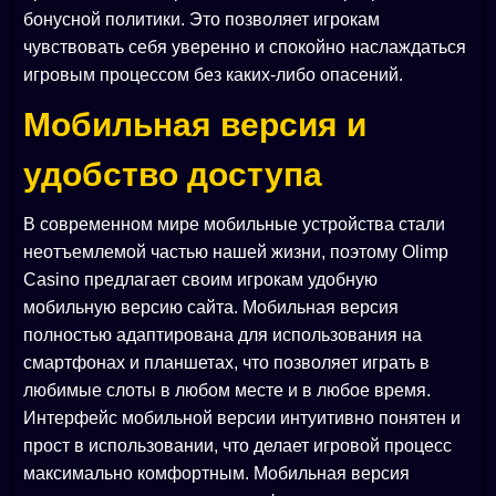
бонусной политики. Это позволяет игрокам
чувствовать себя уверенно и спокойно наслаждаться
игровым процессом без каких-либо опасений.
Мобильная версия и
удобство доступа
В современном мире мобильные устройства стали
неотъемлемой частью нашей жизни, поэтому Olimp
Casino предлагает своим игрокам удобную
мобильную версию сайта. Мобильная версия
полностью адаптирована для использования на
смартфонах и планшетах, что позволяет играть в
любимые слоты в любом месте и в любое время.
Интерфейс мобильной версии интуитивно понятен и
прост в использовании, что делает игровой процесс
максимально комфортным. Мобильная версия