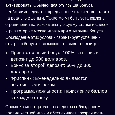
активировать. Обычно, для отыгрыша бонуса
необходимо сделать определенное количество ставок
на реальные деньги. Также могут быть установлены
ограничения на максимальную сумму ставки и список
игр, в которые можно играть при отыгрыше бонуса.
Соблюдение этих условий гарантирует успешный
отыгрыш бонуса и возможность вывести выигрыш.
Приветственный бонус: 100% на первый
депозит до 500 долларов.
Бонус за второй депозит: 50% до 300
долларов.
Фриспины: Еженедельно выдаются
постоянным игрокам.
Программа лояльности: Начисление баллов
за каждую ставку.
Олимп Казино тщательно следит за соблюдением
правил честной игры и обеспечивает прозрачность