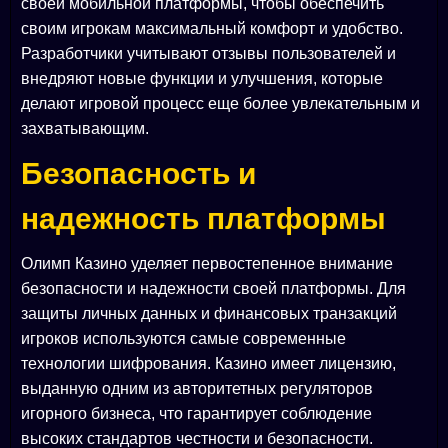
своей мобильной платформы, чтобы обеспечить
своим игрокам максимальный комфорт и удобство.
Разработчики учитывают отзывы пользователей и
внедряют новые функции и улучшения, которые
делают игровой процесс еще более увлекательным и
захватывающим.
Безопасность и
надежность платформы
Олимп Казино уделяет первостепенное внимание
безопасности и надежности своей платформы. Для
защиты личных данных и финансовых транзакций
игроков используются самые современные
технологии шифрования. Казино имеет лицензию,
выданную одним из авторитетных регуляторов
игорного бизнеса, что гарантирует соблюдение
высоких стандартов честности и безопасности.