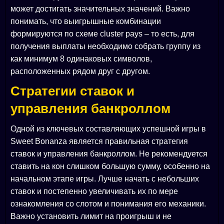
может достигать значительных значений. Важно
понимать, что выигрышные комбинации
формируются по схеме cluster pays – то есть, для
получения выплаты необходимо собрать группу из
как минимум 8 одинаковых символов,
расположенных рядом друг с другом.
Стратегии ставок и
управления банкроллом
Одной из ключевых составляющих успешной игры в
Sweet Bonanza является правильная стратегия
ставок и управления банкроллом. Не рекомендуется
ставить на кон слишком большую сумму, особенно на
начальном этапе игры. Лучше начать с небольших
ставок и постепенно увеличивать их по мере
ознакомления со слотом и понимания его механики.
Важно установить лимит на проигрыш и не