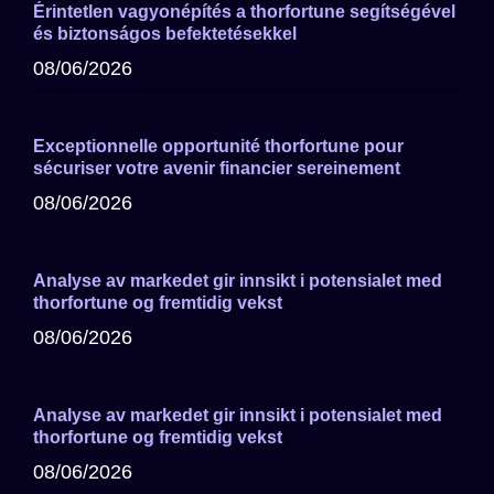
Érintetlen vagyonépítés a thorfortune segítségével
és biztonságos befektetésekkel
08/06/2026
Exceptionnelle opportunité thorfortune pour
sécuriser votre avenir financier sereinement
08/06/2026
Analyse av markedet gir innsikt i potensialet med
thorfortune og fremtidig vekst
08/06/2026
Analyse av markedet gir innsikt i potensialet med
thorfortune og fremtidig vekst
08/06/2026