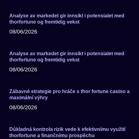
Analyse av markedet gir innsikt i potensialet med
thorfortune og fremtidig vekst
08/06/2026
Analyse av markedet gir innsikt i potensialet med
thorfortune og fremtidig vekst
08/06/2026
Zábavné strategie pro hráče s thor fortune casino a
maximální výhry
08/06/2026
Důkladná kontrola rizik vede k efektivnímu využití
thorfortune a finančnímu prospěchu