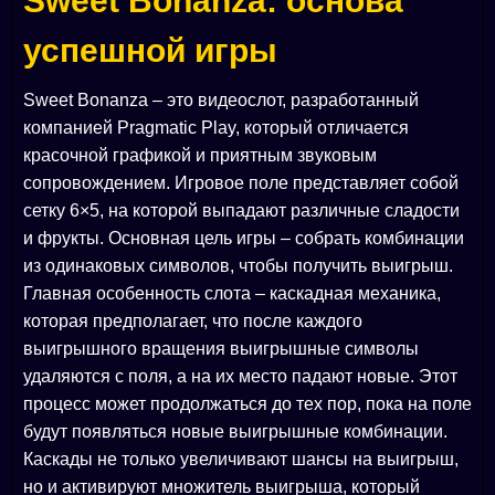
Sweet Bonanza: основа
успешной игры
Sweet Bonanza – это видеослот, разработанный
компанией Pragmatic Play, который отличается
красочной графикой и приятным звуковым
сопровождением. Игровое поле представляет собой
сетку 6×5, на которой выпадают различные сладости
и фрукты. Основная цель игры – собрать комбинации
из одинаковых символов, чтобы получить выигрыш.
Главная особенность слота – каскадная механика,
которая предполагает, что после каждого
выигрышного вращения выигрышные символы
удаляются с поля, а на их место падают новые. Этот
процесс может продолжаться до тех пор, пока на поле
будут появляться новые выигрышные комбинации.
Каскады не только увеличивают шансы на выигрыш,
но и активируют множитель выигрыша, который