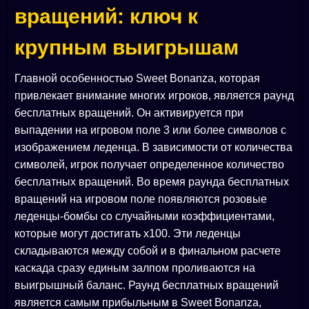
вращений: ключ к
крупным выигрышам
Главной особенностью Sweet Bonanza, которая
привлекает внимание многих игроков, является раунд
бесплатных вращений. Он активируется при
выпадении на игровом поле 3 или более символов с
изображением леденца. В зависимости от количества
символей, игрок получает определенное количество
бесплатных вращений. Во время раунда бесплатных
вращений на игровом поле появляются розовые
леденцы-бомбы со случайными коэффициентами,
которые могут достигать x100. Эти леденцы
складываются между собой и в финальном расчете
каскада сразу единым залпом проливаются на
выигрышный баланс. Раунд бесплатных вращений
является самым прибыльным в Sweet Bonanza,