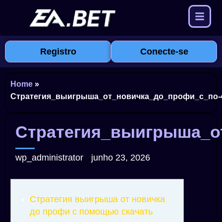
Registro
Conecte-se
Home
»
Стратегия_выигрыша_от_новичка_до_профи_с_по-
Стратегия_выигрыша_о
wp_administrator
junho 23, 2026
Стратегия выигрыша от новичка
до профи с помощью скачать