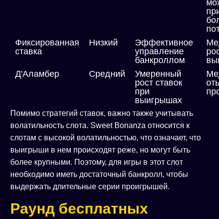
мо
пр
бо
по
Фиксированная
Низкий
Эффективное
Ме
ставка
управление
ро
банкроллом
вы
Д'Аламбер
Средний
Умеренный
Ме
рост ставок
от
при
пр
выигрышах
Помимо стратегий ставок, важно также учитывать
волатильность слота. Sweet Bonanza относится к
слотам с высокой волатильностью, что означает, что
выигрыши в нем происходят реже, но могут быть
более крупными. Поэтому, для игры в этот слот
необходимо иметь достаточный банкролл, чтобы
выдержать длительные серии проигрышей.
Раунд бесплатных